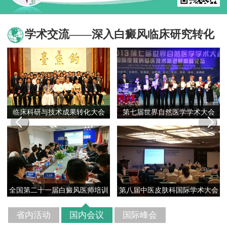
学术交流——深入白癜风临床研究转化
第四届
第七届世界自然医学学术大会
国际白癜风技术学术研讨会
八届中医皮肤科国际学术大会
第39届夏威夷皮肤研讨会
中美
省内活动
国内会议
国际峰会