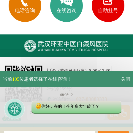
电话咨询
在线咨询
自助挂号
08:05:13
您是有皮肤白斑问题吗？
门诊
8:00~17:30
（节假日无休息）
当前
105
位患者选择了在线咨询！
关闭
医院地址: 武汉市硚口区解放大道479号2层
2号(原259号)
08:05:13
027-83883333
咨询预约：
你好，在的！今年多大年龄了？
点击
鄂公网安备 42010402000616号
您是本人有白
咨询