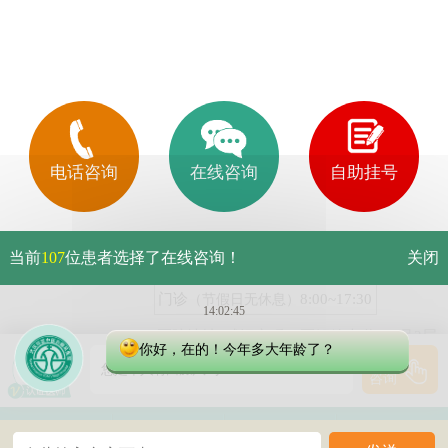
电话咨询
在线咨询
自助挂号
14:02:46
您是有皮肤白斑问题吗？
当前
107
位患者选择了在线咨询！
关闭
门诊
8:00~17:30
（节假日无休息）
14:02:46
医院地址: 武汉市硚口区解放大道479号2层
你好，在的！今年多大年龄了？
2号(原259号)
点击
您是本人有白癜风吗？出
咨询
027-83883333
咨询预约：
鄂公网安备 42010402000616号