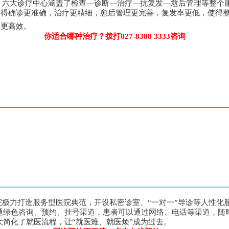
六大诊疗中心涵盖了检查—诊断—治疗—抗复发—愈后管理等整个
使得确诊更准确，治疗更精细，愈后管理更完善，复发率更低，使得
程更高效。
你适合哪种治疗？拨打027-8388 3333咨询
院极力打造服务型医院典范，开设私密诊室、“一对一”导诊等人性化
通绿色咨询、预约、挂号渠道，患者可以通过网络、电话等渠道，随
大简化了就医流程，让“就医难、就医烦”成为过去。