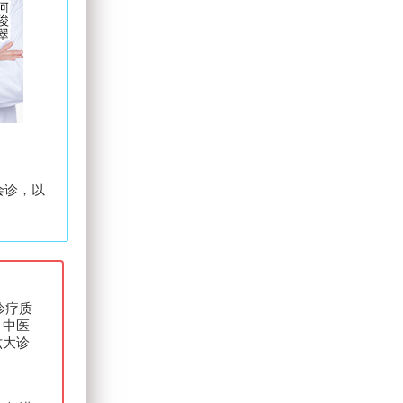
会诊，以
诊疗质
、中医
六大诊