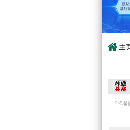
主
「 温