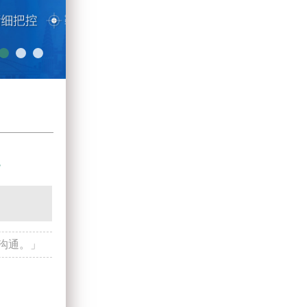
白癜风爆发季，警惕正中“夏”怀
沟通。」