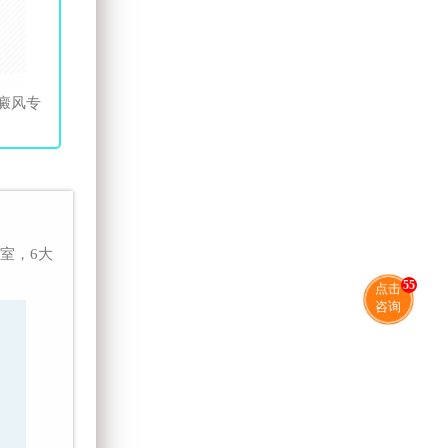
癜风专
室，6大
55
点击
咨询