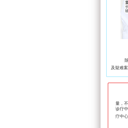
及疑难案
量，
诊疗
疗中心