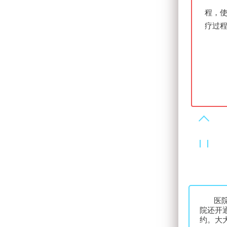
程，
疗过
医
院还开
约。大