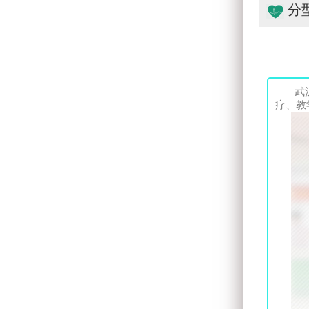
分
武
疗、教